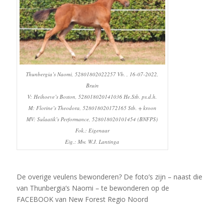
Thunbergia’s Naomi, 52801802022257 Vb. , 16-07-2022,
Bruin
V: Heihoeve’s Boston, 528018020141036 He.Stb. ps.d.h.
M: Florine’s Theodora, 528018020172165 Stb. + kroon
MV: Sulaatik’s Performance, 528018020101454 (BNFPS)
Fok.: Eigenaar
Eig.: Mw. W.J. Lantinga
De overige veulens bewonderen? De foto’s zijn – naast die
van Thunbergia’s Naomi – te bewonderen op de
FACEBOOK van New Forest Regio Noord