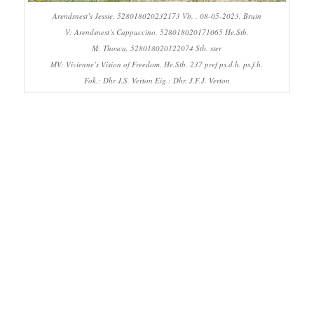
Arendsnest’s Jessie, 528018020232173 Vb. , 08-05-2023, Bruin
V: Arendsnest’s Cappuccino, 528018020171065 He.Stb.
M: Thosca, 528018020122074 Stb. ster
MV: Vivienne’s Vision of Freedom, He.Stb. 237 pref ps.d.h. ps.f.h.
Fok.: Dhr J.S. Verton Eig.: Dhr. J.F.J. Verton