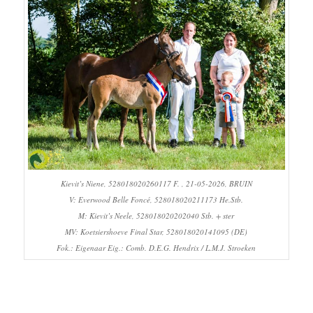
Kievit’s Niene, 528018020260117 F. , 21-05-2026, BRUIN
V: Everwood Belle Foncé, 528018020211173 He.Stb.
M: Kievit’s Neele, 528018020202040 Stb. + ster
MV: Koetsiershoeve Final Star, 528018020141095 (DE)
Fok.: Eigenaar Eig.: Comb. D.E.G. Hendrix / L.M.J. Stroeken