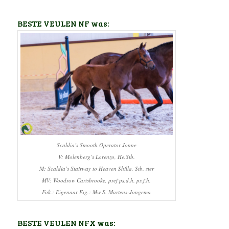
BESTE VEULEN NF was:
Scaldia’s Smooth Operator Jonne
V: Molenberg’s Lorenzo, He.Stb.
M: Scaldia’s Stairway to Heaven Shilla, Stb. ster
MV: Woodrow Carisbrooke, pref ps.d.h. ps.f.h.
Fok.: Eigenaar Eig.: Mw S. Martens-Jongema
BESTE VEULEN NFX was: