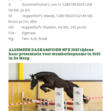
V: Brummerhoeve’s Levi H, 528018020091208
He.Stb. ps.d.h.
M: Hoppenhof’s Mandy, 528018020102149 Stb.
kroon ps.f.m. elite
MV: Hoppenhof’s Shardon, He.Stb. 242 ps.d.h.
Fok.: Eigenaar
Eig.: Fam. A.M. Braat
ALGEMEEN DAGKAMPIOEN NFX 2025 tijdens
haar presentatie voor stamboekopname in 2025
in De Steeg