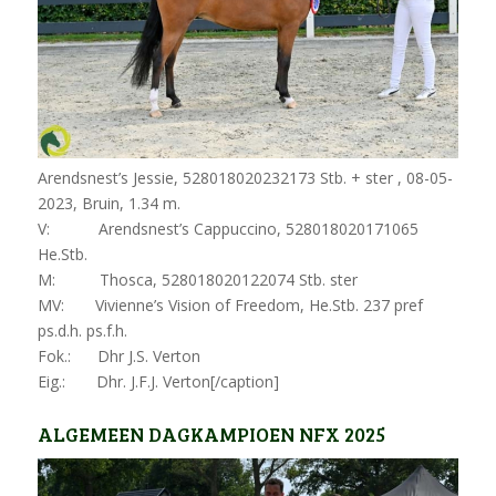
Arendsnest’s Jessie, 528018020232173 Stb. + ster , 08-05-
2023, Bruin, 1.34 m.
V: Arendsnest’s Cappuccino, 528018020171065
He.Stb.
M: Thosca, 528018020122074 Stb. ster
MV: Vivienne’s Vision of Freedom, He.Stb. 237 pref
ps.d.h. ps.f.h.
Fok.: Dhr J.S. Verton
Eig.: Dhr. J.F.J. Verton[/caption]
ALGEMEEN DAGKAMPIOEN NFX 2025