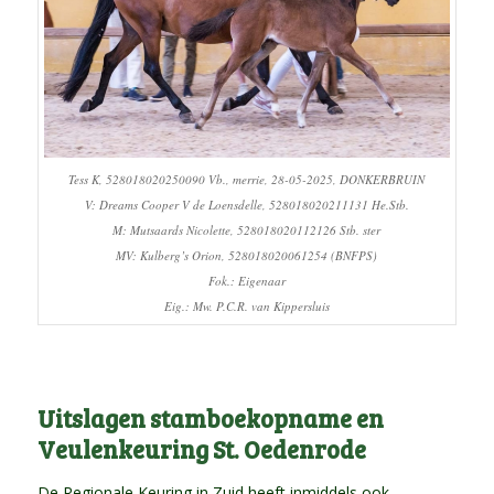
Tess K, 528018020250090 Vb., merrie, 28-05-2025, DONKERBRUIN
V: Dreams Cooper V de Loensdelle, 528018020211131 He.Stb.
M: Mutsaards Nicolette, 528018020112126 Stb. ster
MV: Kulberg’s Orion, 528018020061254 (BNFPS)
Fok.: Eigenaar
Eig.: Mw. P.C.R. van Kippersluis
Uitslagen stamboekopname en
Veulenkeuring St. Oedenrode
De Regionale Keuring in Zuid heeft inmiddels ook