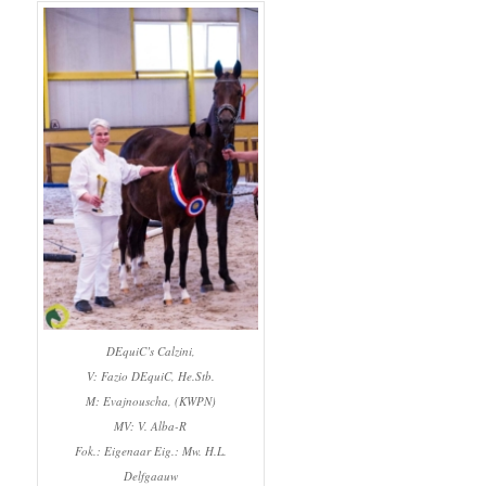
DEquiC’s Calzini,
V: Fazio DEquiC, He.Stb.
M: Evajnouscha, (KWPN)
MV: V. Alba-R
Fok.: Eigenaar Eig.: Mw. H.L.
Delfgaauw