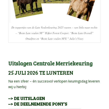
De toppertjes van de Late Veulenkeuring 2025 waren – van links naar rechts
– “Beste Late veulen NF” Hijker Forest Cooper; “Beste Late Overall”
Omalfree en “Beste Late veulen NFX ” Julie’s Vixey
Uitslagen Centrale Merriekeuring
25 JULI 2026 TE LUNTEREN
Na een sfeer – én succesvol verlopen keuringsdag leveren
wij u hierbij:
–>
DE UITSLAGEN
–>
DE DEELNEMENDE PONY’S