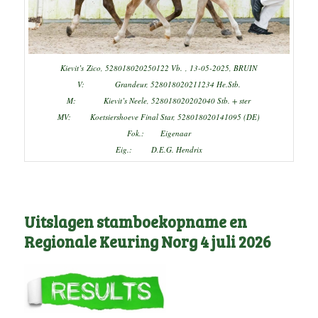
Kievit’s Zico, 528018020250122 Vb. , 13-05-2025, BRUIN
V: Grandeur, 528018020211234 He.Stb.
M: Kievit’s Neele, 528018020202040 Stb. + ster
MV: Koetsiershoeve Final Star, 528018020141095 (DE)
Fok.: Eigenaar
Eig.: D.E.G. Hendrix
Uitslagen stamboekopname en
Regionale Keuring Norg 4 juli 2026