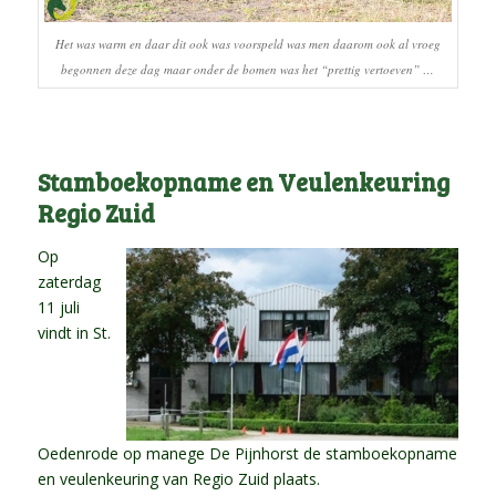
Het was warm en daar dit ook was voorspeld was men daarom ook al vroeg
begonnen deze dag maar onder de bomen was het “prettig vertoeven” …
Stamboekopname en Veulenkeuring
Regio Zuid
Op
zaterdag
11 juli
vindt in St.
Oedenrode op manege De Pijnhorst de stamboekopname
en veulenkeuring van Regio Zuid plaats.