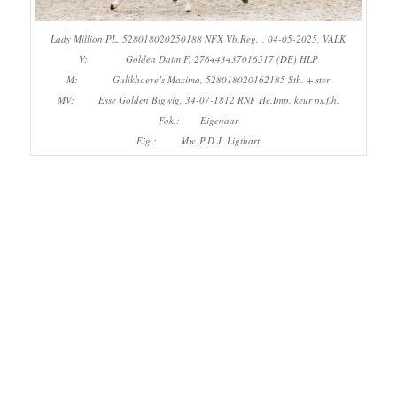
Lady Million PL, 528018020250188 NFX Vb.Reg. , 04-05-2025, VALK
V: Golden Daim F, 276443437016517 (DE) HLP
M: Gulikhoeve’s Maxima, 528018020162185 Stb. + ster
MV: Esse Golden Bigwig, 34-07-1812 RNF He.Imp. keur ps.f.h.
Fok.: Eigenaar
Eig.: Mw. P.D.J. Ligthart