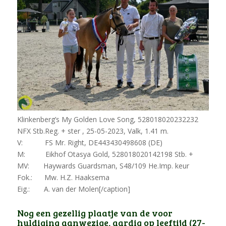
Klinkenberg’s My Golden Love Song, 528018020232232
NFX Stb.Reg. + ster , 25-05-2023, Valk, 1.41 m.
V: FS Mr. Right, DE443430498608 (DE)
M: Eikhof Otasya Gold, 528018020142198 Stb. +
MV: Haywards Guardsman, S48/109 He.Imp. keur
Fok.: Mw. H.Z. Haaksema
Eig.: A. van der Molen[/caption]
Nog een gezellig plaatje van de voor
huldiging aanwezige, aardig op leeftijd (27-