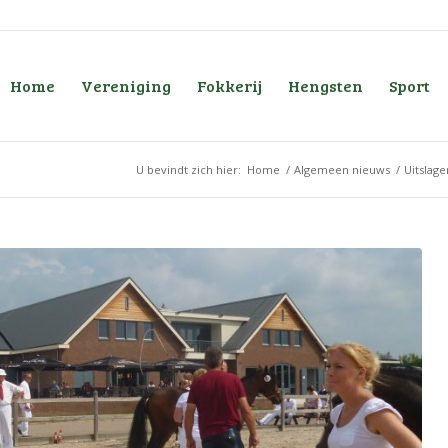
Home
Vereniging
Fokkerij
Hengsten
Sport
U bevindt zich hier:
Home
/
Algemeen nieuws
/
Uitslag