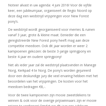
Noteer alvast in uw agenda: 4 juni 2016! Voor de vijfde
keer, een jubileumjaar, organiseert de Regio Noord op
deze dag een wedstrijd vrijspringen voor New Forest
pony’s.
De wedstrijd wordt georganiseerd voor merries & ruinen
vanaf 3 jaar, grote & kleine maat. Eenieder die een
geregistreerde New Forest pony heeft mag aan deze
competitie meedoen. Ook dit jaar worden er weer 2
kampioenen gekozen: de beste 3-jarige springpony en
beste 4-jaar en oudere springpony!
Net als ieder jaar zal de wedstrijd plaatsvinden in Manege
Norg, Kerkpad 4 te Norg. De pony’s worden gejureerd
door een deskundige jury die veel ervaring hebben met het
beoordelen van het vrijspringen. De kosten voor het
meedoen bedragen €8,-.
Voor de twee kampioenen zijn mooie zweetdekens te
winnen & ook voor de overige prijswinnaars zijn er mooie
prijzen te verdienen! Omdat we dit jaar ons jubileum