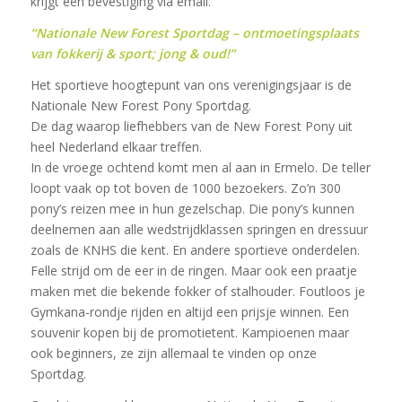
krijgt een bevestiging via email.
“Nationale New Forest Sportdag – ontmoetingsplaats
van fokkerij & sport; jong & oud!”
Het sportieve hoogtepunt van ons verenigingsjaar is de
Nationale New Forest Pony Sportdag.
De dag waarop liefhebbers van de New Forest Pony uit
heel Nederland elkaar treffen.
In de vroege ochtend komt men al aan in Ermelo. De teller
loopt vaak op tot boven de 1000 bezoekers. Zo’n 300
pony’s reizen mee in hun gezelschap. Die pony’s kunnen
deelnemen aan alle wedstrijdklassen springen en dressuur
zoals de KNHS die kent. En andere sportieve onderdelen.
Felle strijd om de eer in de ringen. Maar ook een praatje
maken met die bekende fokker of stalhouder. Foutloos je
Gymkana-rondje rijden en altijd een prijsje winnen. Een
souvenir kopen bij de promotietent. Kampioenen maar
ook beginners, ze zijn allemaal te vinden op onze
Sportdag.