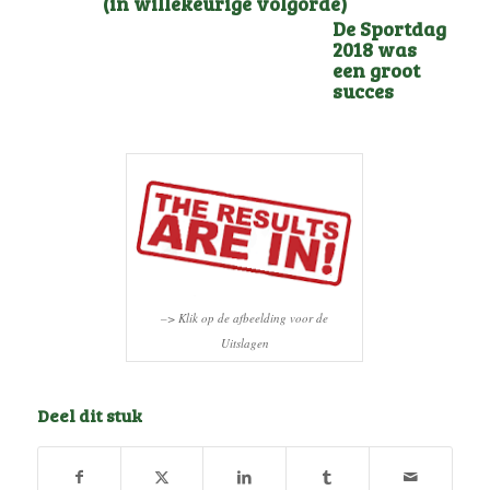
(in willekeurige volgorde)
De Sportdag
2018 was
een groot
succes
–> Klik op de afbeelding voor de
Uitslagen
Deel dit stuk