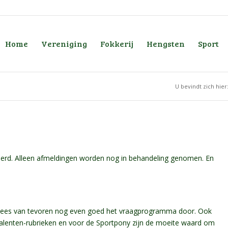
Home
Vereniging
Fokkerij
Hengsten
Sport
U bevindt zich hier
iceerd. Alleen afmeldingen worden nog in behandeling genomen. En
.
. Lees van tevoren nog even goed het vraagprogramma door. Ook
alenten-rubrieken en voor de Sportpony zijn de moeite waard om