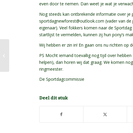
even door te nemen. Dan weet je wat je verwacht
Nog steeds kan ontbrekende informatie over je
sportdagnewforest@outlook.com
(vader van de
eigenaar). Veel fokkers komen naar de Sportdag 
startlijst te vermelden, kunnen zij hun pony’s mak
Wij hebben er zin in! En gaan ons nu richten op 
Landelijke
stamboekopname
PS Mocht iemand toevallig nog tijd over hebben 
(Stb. +) en
helpen), dan horen wij dat graag. We komen nog w
herbeoordeling
ringmeester.
stamboekopname
De Sportdagcommissie
Deel dit stuk