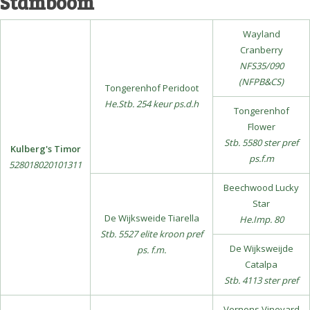
Stamboom
Wayland
Cranberry
NFS35/090
(NFPB&CS)
Tongerenhof Peridoot
He.Stb. 254 keur ps.d.h
Tongerenhof
Flower
Stb. 5580 ster pref
Kulberg's Timor
ps.f.m
528018020101311
Beechwood Lucky
Star
De Wijksweide Tiarella
He.Imp. 80
Stb. 5527 elite kroon pref
De Wijksweijde
ps. f.m.
Catalpa
Stb. 4113 ster pref
Vernons Vineyard