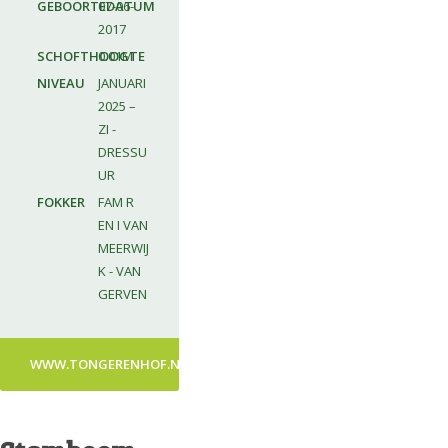
GEBOORTEDATUM
07-06-
2017
SCHOFTHOOGTE
0.01M
NIVEAU
JANUARI
2025 –
ZI -
DRESSU
UR
FOKKER
FAM R
EN I VAN
MEERWIJ
K - VAN
GERVEN
WWW.TONGERENHOF.NL