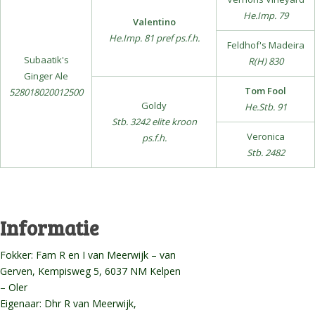
He.Imp. 79
Valentino
He.Imp. 81 pref ps.f.h.
Feldhof's Madeira
Subaatik's
R(H) 830
Ginger Ale
Tom Fool
528018020012500
Goldy
He.Stb. 91
Stb. 3242 elite kroon
Veronica
ps.f.h.
Stb. 2482
Informatie
Fokker: Fam R en I van Meerwijk – van
Gerven, Kempisweg 5, 6037 NM Kelpen
– Oler
Eigenaar: Dhr R van Meerwijk,