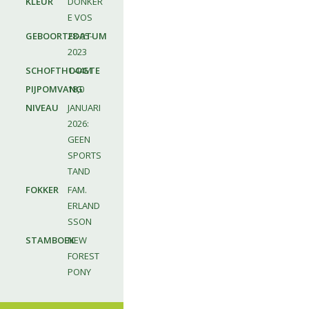
KLEUR
DONKER
E VOS
GEBOORTEDATUM
28-05-
2023
SCHOFTHOOGTE
1.44M
PIJPOMVANG
18,0
NIVEAU
JANUARI
2026:
GEEN
SPORTS
TAND
FOKKER
FAM.
ERLAND
SSON
STAMBOEK
NEW
FOREST
PONY