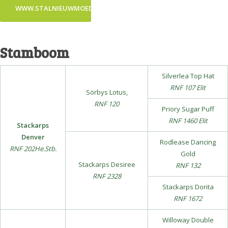
WWW.STALNIEUWMOED.NL
Stamboom
Silverlea Top Hat
RNF 107 Elit
Sörbys Lotus,
RNF 120
Priory Sugar Puff
RNF 1460 Elit
Stackarps
Denver
Rodlease Dancing
RNF 202He.Stb.
Gold
Stackarps Desiree
RNF 132
RNF 2328
Stackarps Dorita
RNF 1672
Willoway Double