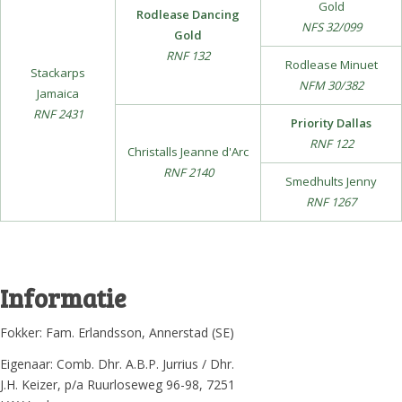
Gold
Rodlease Dancing
NFS 32/099
Gold
RNF 132
Rodlease Minuet
Stackarps
NFM 30/382
Jamaica
RNF 2431
Priority Dallas
RNF 122
Christalls Jeanne d'Arc
RNF 2140
Smedhults Jenny
RNF 1267
Informatie
Fokker: Fam. Erlandsson, Annerstad (SE)
Eigenaar: Comb. Dhr. A.B.P. Jurrius / Dhr.
J.H. Keizer, p/a Ruurloseweg 96-98, 7251