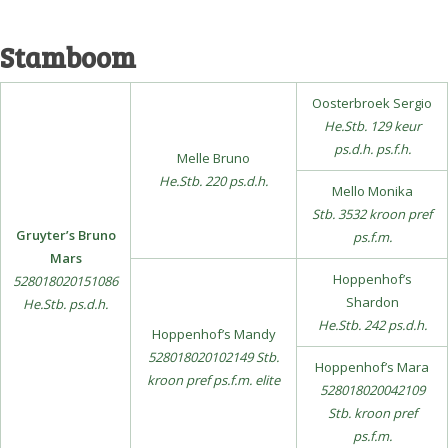
Stamboom
Oosterbroek Sergio
He.Stb. 129 keur
ps.d.h. ps.f.h.
Melle Bruno
He.Stb. 220 ps.d.h.
Mello Monika
Stb. 3532 kroon pref
Gruyter’s Bruno
ps.f.m.
Mars
Hoppenhof’s
528018020151086
Shardon
He.Stb. ps.d.h.
He.Stb. 242 ps.d.h.
Hoppenhof’s Mandy
528018020102149 Stb.
Hoppenhof’s Mara
kroon pref ps.f.m. elite
528018020042109
Stb. kroon pref
ps.f.m.