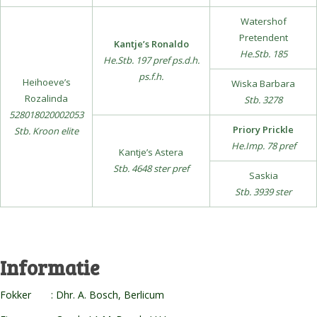
Watershof
Pretendent
Kantje’s Ronaldo
He.Stb. 185
He.Stb. 197 pref ps.d.h.
ps.f.h.
Heihoeve’s
Wiska Barbara
Rozalinda
Stb. 3278
528018020002053
Priory Prickle
Stb. Kroon elite
He.Imp. 78 pref
Kantje’s Astera
Stb. 4648 ster pref
Saskia
Stb. 3939 ster
Informatie
Fokker : Dhr. A. Bosch, Berlicum