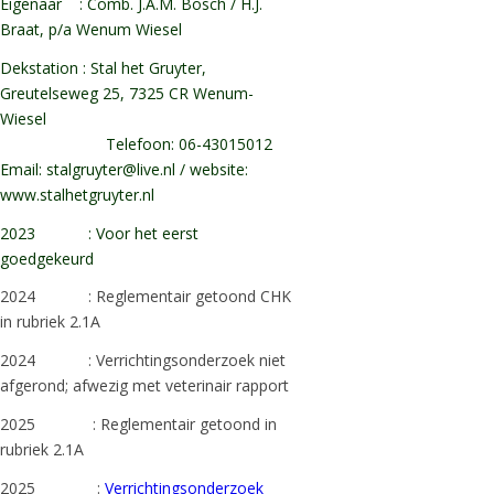
Eigenaar : Comb. J.A.M. Bosch / H.J.
Braat, p/a Wenum Wiesel
Dekstation : Stal het Gruyter,
Greutelseweg 25, 7325 CR Wenum-
Wiesel
Telefoon: 06-43015012
Email:
stalgruyter@live.nl
/ website:
www.stalhetgruyter.nl
2023 : Voor het eerst
goedgekeurd
2024 : Reglementair getoond CHK
in rubriek 2.1A
2024 : Verrichtingsonderzoek niet
afgerond; afwezig met veterinair rapport
2025 : Reglementair getoond in
rubriek 2.1A
2025 :
Verrichtingsonderzoek