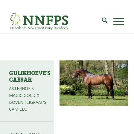
GULIKHOEVE’S
CAESAR
ASTERHOF'S
MAGIC GOLD X
BOVENHEIGRAAF’S
CAMILLO