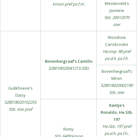
Westerveld's
kroon pref ps.f.m.
Jasmine
Stb. 20012070
ster
Woodrow
Carisbrooke
He.Imp. 98 pref
ps.d.h. ps.f.h.
Bovenheigraaf’s Camillo
528018020041215 (DE)
Bovenheigraaf’s
Miron
528018020002190
Gulikhoeve's
Stb. ster
Daisy
528018020102255
Kantje's
Stb. ster pref
Ronaldo, He.Stb.
197
He.Stb. 197 pref
Romy
ps.d.h. ps.f.h..
Stb. 6409 kroon