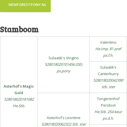
NEWFORESTPONY.NL
Stamboom
Valentino
He.Imp. 81 pref
ps.f.h.
Sulaatik's Vingino
528018020101456 (DE)
Sulaatik’s
ps.pony
Canterburry
528018020042390
Asterhof's Magic
stb. ster
Gold
Tongerenhof
528018020181082
Peridoot
He.Stb.
He.Stb. 254 keur
Asterhof's Leontine
ps.d.h.
528018020062322 Stb. ster