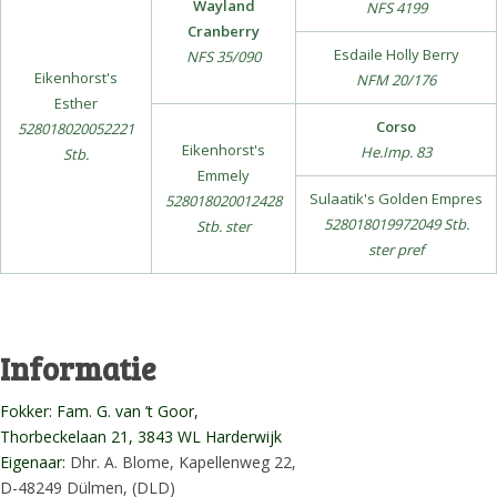
Wayland
NFS 4199
Cranberry
Esdaile Holly Berry
NFS 35/090
Eikenhorst's
NFM 20/176
Esther
Corso
528018020052221
Eikenhorst's
He.Imp. 83
Stb.
Emmely
Sulaatik's Golden Empres
528018020012428
528018019972049 Stb.
Stb. ster
ster pref
Informatie
Fokker: Fam. G. van ’t Goor,
Thorbeckelaan 21, 3843 WL Harderwijk
Eigenaar:
Dhr. A. Blome, Kapellenweg 22,
D-48249 Dülmen, (DLD)