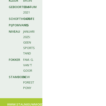
KLEUR
BRUIN
GEBOORTEDATUM
13-04-
2021
SCHOFTHOOGTE
1.47M
PIJPOMVANG
17,5
NIVEAU
JANUARI
2025:
GEEN
SPORTS
TAND
FOKKER
FAM. G.
VAN ’T
GOOR
STAMBOEK
NEW
FOREST
PONY
WWW.STALNIEUWMOED.NL