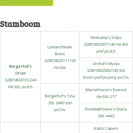
Stamboom
Reekamp's Eclips
528018020071146 He.Stb.
Lomansheide
pref ps.d.h.
Brent
528018020111133
Orchid's Mysta
Borgerhof's
He.Stb.
528018020002140 Stb.
Orion
kroon pref ps.pony ps.f.m.
528018020151244
He.Stb. ps.d.h.
Marnehoeve's Everest
Borgerhof's Tina
He.Stb. 217
Stb. 6460 ster
Klootwijkhoeve's Diana
ps.f.m.
Stb. 4443
Katric Capers