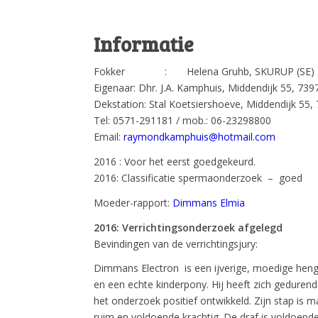
Informatie
Fokker : Helena Gruhb, SKURUP (SE)
Eigenaar: Dhr. J.A. Kamphuis, Middendijk 55, 73
Dekstation: Stal Koetsiershoeve, Middendijk 55,
Tel: 0571-291181 / mob.: 06-23298800
Email:
raymondkamphuis@hotmail.com
2016 : Voor het eerst goedgekeurd.
2016: Classificatie spermaonderzoek – goed
Moeder-rapport:
Dimmans Elmia
2016: Verrichtingsonderzoek afgelegd
Bevindingen van de verrichtingsjury:
Dimmans Electron is een ijverige, moedige heng
en een echte kinderpony. Hij heeft zich geduren
het onderzoek positief ontwikkeld. Zijn stap is m
ruim en voldoende krachtig. De draf is voldoend