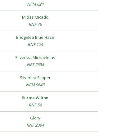
NFM 624
Miclas Micado
RNF 76
Bridgelea Blue Haze
RNF 124
Silverlea Michaelmas
NFS 2634
Silverlea Slipper
NFM 9643
Burma Wilton
RNF 59
Glory
RNF 2394