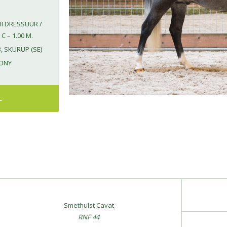
LII DRESSUUR /
C – 1.00 M.
 SKURUP (SE)
ONY
L
Smethulst Cavat
RNF 44