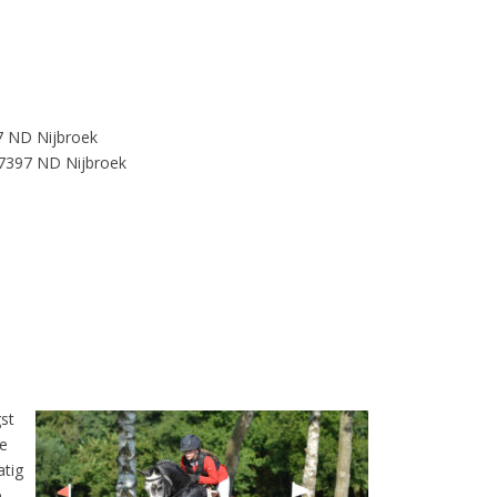
97 ND Nijbroek
 7397 ND Nijbroek
st
de
atig
e