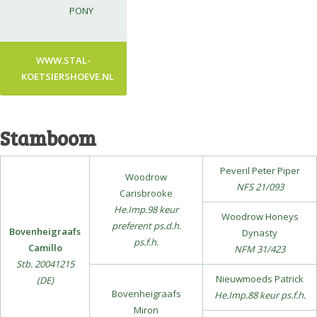
PONY
WWW.STAL-
KOETSIERSHOEVE.NL
Stamboom
Peveril Peter Piper
Woodrow
NFS 21/093
Carisbrooke
He.Imp.98 keur
Woodrow Honeys
preferent ps.d.h.
Bovenheigraafs
Dynasty
ps.f.h.
Camillo
NFM 31/423
Stb. 20041215
Nieuwmoeds Patrick
(DE)
Bovenheigraafs
He.Imp.88 keur ps.f.h.
Miron