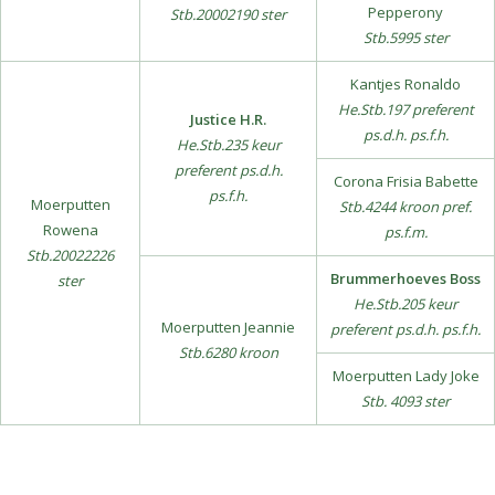
Pepperony
Stb.20002190 ster
Stb.5995 ster
Kantjes Ronaldo
He.Stb.197 preferent
Justice H.R.
ps.d.h. ps.f.h.
He.Stb.235 keur
preferent ps.d.h.
Corona Frisia Babette
ps.f.h.
Moerputten
Stb.4244 kroon pref.
Rowena
ps.f.m.
Stb.20022226
Brummerhoeves Boss
ster
He.Stb.205 keur
Moerputten Jeannie
preferent ps.d.h. ps.f.h.
Stb.6280 kroon
Moerputten Lady Joke
Stb. 4093 ster