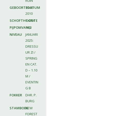
RUIN
GEBOORTEDATUM
10-05-
2010
SCHOFTHOOGTE
1.47M
PIJPOMVANG
19,0
NIVEAU
JANUARI
2025:
DRESSU
UR ZI /
SPRING
EN CAT.
D – 1.10
M /
EVENTIN
G B
FOKKER
DHR. P.
BURG
STAMBOEK
NEW
FOREST