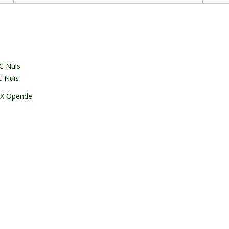
C Nuis
C Nuis
 VX Opende