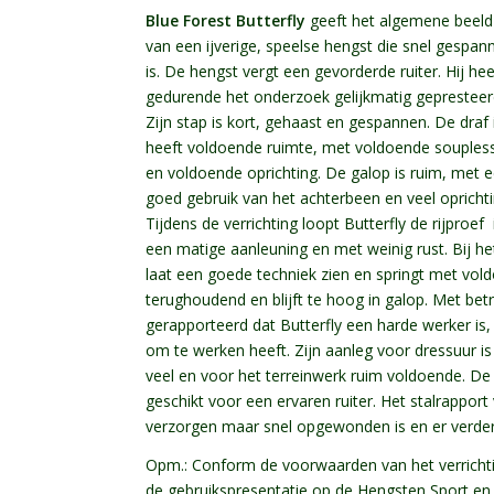
Blue Forest Butterfly
geeft het algemene beeld
van een ijverige, speelse hengst die snel gespan
is. De hengst vergt een gevorderde ruiter. Hij hee
gedurende het onderzoek gelijkmatig gepresteer
Zijn stap is kort, gehaast en gespannen. De draf 
heeft voldoende ruimte, met voldoende souples
en voldoende oprichting. De galop is ruim, met 
goed gebruik van het achterbeen en veel oprichti
Tijdens de verrichting loopt Butterfly de rijproef 
een matige aanleuning en met weinig rust. Bij he
laat een goede techniek zien en springt met voldo
terughoudend en blijft te hoog in galop. Met betr
gerapporteerd dat Butterfly een harde werker is,
om te werken heeft. Zijn aanleg voor dressuur i
veel en voor het terreinwerk ruim voldoende. De g
geschikt voor een ervaren ruiter. Het stalrapport
verzorgen maar snel opgewonden is en er verder
Opm.: Conform de voorwaarden van het verrich
de gebruikspresentatie op de Hengsten Sport e