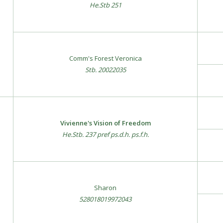
He.Stb 251
Comm's Forest Veronica
Stb. 20022035
Vivienne's Vision of Freedom
He.Stb. 237 pref ps.d.h. ps.f.h.
Sharon
528018019972043