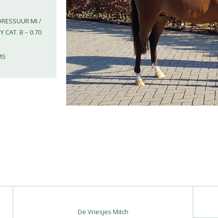
DRESSUUR MI /
CAT. B – 0.70
MS
De Vriesjes Mitch