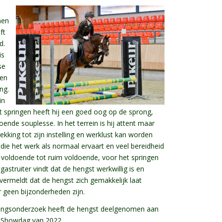
nen
ft
d.
is
se
een
ng.
in
t springen heeft hij een goed oog op de sprong,
ende souplesse. In het terrein is hij attent maar
ekking tot zijn instelling en werklust kan worden
 die het werk als normaal ervaart en veel bereidheid
s voldoende tot ruim voldoende, voor het springen
astruiter vindt dat de hengst werkwillig is en
 vermeldt dat de hengst zich gemakkelijk laat
 geen bijzonderheden zijn.
tingsonderzoek heeft de hengst deelgenomen aan
n Showdag van 2022