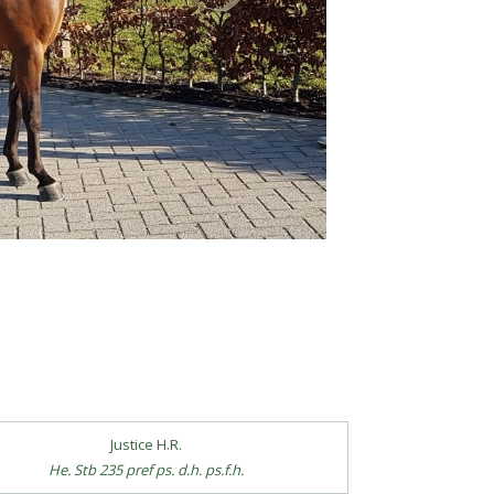
Justice H.R.
He. Stb 235 pref ps. d.h. ps.f.h.