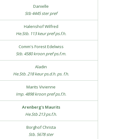
Danielle
Stb 4445 ster pref
Halenshof Wilfred
He.Stb. 113 keur pref ps.f.h.
Comm's Forest Edelwiss
Stb. 4580 kroon pref ps.f.m.
Aladin
He.Stb. 218 keur ps.d.h. ps. f.h.
Marits Vivienne
Imp. 4898 kroon pref ps.f.h.
Arenberg's Maurits
He.Stb 213 ps.f.h.
Borghof Christa
Stb. 5678 ster