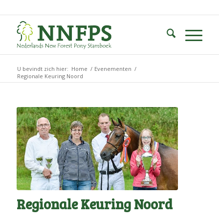
U bevindt zich hier:
Home
/
Evenementen
/
Regionale Keuring Noord
Regionale Keuring Noord