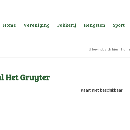
Home
Vereniging
Fokkerij
Hengsten
Sport
U bevindt zich hier:
Hom
l Het Gruyter
Kaart niet beschikbaar