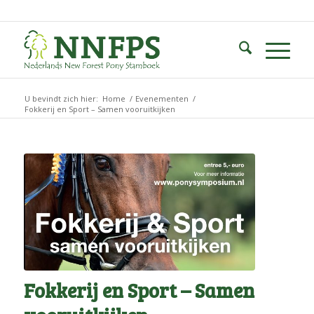
U bevindt zich hier:
Home
/
Evenementen
/
Fokkerij en Sport – Samen vooruitkijken
Fokkerij en Sport – Samen